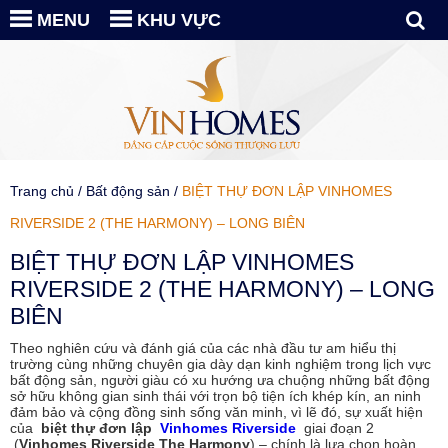
MENU
KHU VỰC
Trang chủ
/
Bất động sản
/
BIỆT THỰ ĐƠN LẬP VINHOMES
RIVERSIDE 2 (THE HARMONY) – LONG BIÊN
BIỆT THỰ ĐƠN LẬP VINHOMES
RIVERSIDE 2 (THE HARMONY) – LONG
BIÊN
Theo nghiên cứu và đánh giá của các nhà đầu tư am hiểu thị
trường cùng những chuyên gia dày dạn kinh nghiệm trong lịch vực
bất động sản, người giàu có xu hướng ưa chuộng những bất động
sở hữu không gian sinh thái với trọn bộ tiện ích khép kín, an ninh
đảm bảo và cộng đồng sinh sống văn minh, vì lẽ đó, sự xuất hiện
của
biệt thự đơn lập
Vinhomes Riverside
giai đoạn 2
(
Vinhomes Riverside The Harmony
) – chính là lựa chọn hoàn