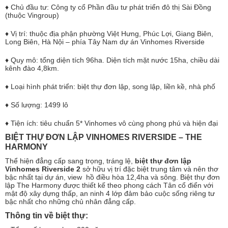
♦ Chủ đầu tư: Công ty cổ Phần đầu tư phát triển đô thị Sài Đồng
(thuộc Vingroup)
♦ Vị trí: thuộc địa phận phường Việt Hưng, Phúc Lợi, Giang Biên,
Long Biên, Hà Nội – phía Tây Nam dự án Vinhomes Riverside
♦ Quy mô: tổng diện tích 96ha. Diện tích mặt nước 15ha, chiều dài
kênh đào 4,8km.
♦ Loại hình phát triển: biệt thự đơn lập, song lập, liền kề, nhà phố
♦ Số lượng: 1499 lô
♦ Tiện ích: tiêu chuẩn 5* Vinhomes vô cùng phong phú và hiện đại
BIỆT THỰ ĐƠN LẬP VINHOMES RIVERSIDE – THE
HARMONY
Thể hiện đẳng cấp sang trọng, tráng lệ,
biệt thự đơn lập
Vinhomes Riverside 2
sở hữu vị trí đặc biệt trung tâm và nên thơ
bậc nhất tại dự án, view hồ điều hòa 12,4ha và sông. Biệt thự đơn
lập The Harmony được thiết kế theo phong cách Tân cổ điển với
mật độ xây dựng thấp, an ninh 4 lớp đảm bảo cuộc sống riêng tư
bậc nhất cho những chủ nhân đẳng cấp.
Thông tin về biệt thự: