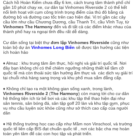
Cách hồ Hoàn Kiếm chưa đầy 6 km, cách trung tâm thành phố chỉ
gần 10 phút chạy xe, cư dân tại Vinhomes Riverside 2 có thể kết
nối linh hoạt với cụm công trình trọng điểm của thủ đô bằng cả
đường bộ và đường cao tốc trên cao hiện đại. Vị trí gần các cây
cầu lớn như cầu Chương Dương, cầu Thanh Trì, cầu Vĩnh Tuy, từ
Vinhomes The Harmony
đến và đi tất cả các điểm khác nhau của
thành phố hay ra ngoại tỉnh đều rất dễ dàng.
Cư dân sống tại biệt thự
đơn lập Vinhomes Riverside
cũng như
toàn bộ dự án
Vinhomes Long Biên
sẽ được tận hưởng các tiện
ích hoàn hảo
♦ Almaz : khu trung tâm ẩm thực, hội nghị và giải trí quốc tế. Nơi
đây bạn không chỉ có thể chiêm ngưỡng những thiết kế tầm cỡ
quốc tế mà còn thoải sức tận hưởng ẩm thực và các dịch vụ giải trí
tại chuỗi nhà hàng sang trọng và khu phố mua sắm đẳng cấp.
♦ Không chỉ tạo ra một không gian sống xanh, trong lành,
Vinhomes Riverside 2
(
The Harmony
) còn mang tới cho cư dân
hệ thống tiện ích từ bể bơi và các khu tập thể thao hiện đại như
sân tennis, sân bóng đá, sân tập golf 20 làn và khu tập gym, phục
vụ nhu cầu luyện sức khỏe cũng như sở thích cao cấp của người
dân
♦ Hệ thống trường học cao cấp như Mầm non Vinschool, và trường
quốc tế liên cấp BIS đạt chuẩn quốc tế , nơi các bậc cha mẹ hoàn
toàn yên tâm để các con học tập và phát triển.