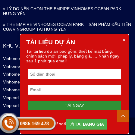
» LÝ DO NÊN CHỌN THE EMPIRE VINHOMES OCEAN PARK
HƯNG YÊN
» THE EMPIRE VINHOMES OCEAN PARK – SẢN PHẨM ĐẦU TIÊN
CỦA VINGROUP TẠI HƯNG YÊN
×
TÀI LIỆU DỰ ÁN
KHU VỰC
Tải tài liệu dự án bao gồm: thiết kế mặt bằng,
chính sách mới, pháp lý, bảng giá, … Nhận ngay
Vinhomes Long Biên
Vinhomes Ba Đình
sau 1 phút qua email!
Vinhomes Cầu Giấy
Vinhomes Thanh Xuân
Vinhomes Tây Hồ
Vinhomes Nam Từ Liêm
Vinhomes Hai Bà Trưng
Vinhomes Hoàng Mai
Vinhomes Hải Phòng
Vinhomes Thanh Hoá
Vinpearl Nghệ An
Vinpearl Hà Tĩnh
Vinpearl Nha Trang
Vinpearl Đà Nẵng
0986 169 428
(*) Cập nhật mới nhất từ chủ đầu tư!
TẢI BẢNG GIÁ