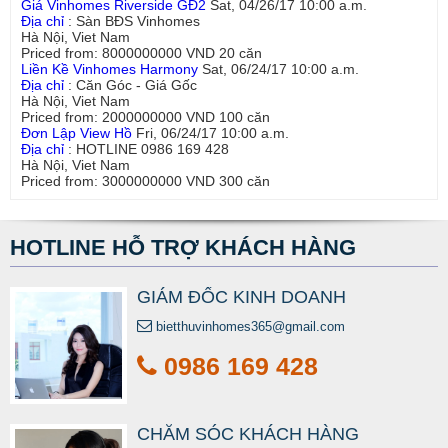
Giá Vinhomes Riverside GĐ2
Sat, 04/26/17 10:00 a.m.
Địa chỉ
:
Sàn BĐS Vinhomes
Hà Nội
,
Viet Nam
Priced from:
8000000000
VND
20
căn
Liền Kề Vinhomes Harmony
Sat, 06/24/17 10:00 a.m.
Địa chỉ
:
Căn Góc - Giá Gốc
Hà Nội
,
Viet Nam
Priced from:
2000000000
VND
100
căn
Đơn Lập View Hồ
Fri, 06/24/17 10:00 a.m.
Địa chỉ
:
HOTLINE 0986 169 428
Hà Nội
,
Viet Nam
Priced from:
3000000000
VND
300
căn
HOTLINE HỖ TRỢ KHÁCH HÀNG
GIÁM ĐỐC KINH DOANH
bietthuvinhomes365@gmail.com
0986 169 428
CHĂM SÓC KHÁCH HÀNG