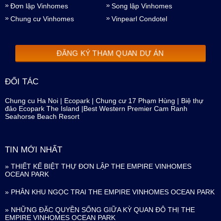
Đơn lập Vinhomes
Song lập Vinhomes
Chung cư Vinhomes
Vinpearl Condotel
ĐĂNG KÝ THAM QUAN DỰ ÁN
ĐỐI TÁC
Chung cu Ha Noi
|
Ecopark
|
Chung cư 17 Phạm Hùng
|
Biệ thự
đảo Ecopark The Island
|
Best Western Premier Cam Ranh
Seahorse Beach Resort
TIN MỚI NHẤT
» THIẾT KẾ BIỆT THỰ ĐƠN LẬP THE EMPIRE VINHOMES
OCEAN PARK
» PHÂN KHU NGỌC TRAI THE EMPIRE VINHOMES OCEAN PARK
» NHỮNG ĐẶC QUYỀN SỐNG GIỮA KỲ QUAN ĐÔ THỊ THE
EMPIRE VINHOMES OCEAN PARK