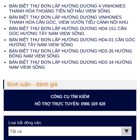
BÁN BIỆT THỰ ĐƠN LẬP HƯỚNG DƯƠNG 4 VINHOMES
THANH HÓA THOÁNG TIỀN NỞ HẬU VIEW SÔNG
BÁN BIỆT THỰ ĐƠN LẬP HƯỚNG DƯƠNG VINHOMES
THANH HÓA CĂN GÓC, VIEW VƯỜN TIỂU CẢNH NỘI KHU
BÁN BIỆT THỰ ĐƠN LẬP HƯỚNG DƯƠNG HD4-151 CĂN
GÓC HƯỚNG TÂY NAM VIEW SÔNG
BÁN BIỆT THỰ ĐƠN LẬP HƯỚNG DƯƠNG HD4-01 CĂN GÓC
HƯỚNG TÂY NAM VIEW SÔNG
BÁN BIỆT THỰ ĐƠN LẬP HƯỚNG DƯƠNG HD3-35 HƯỚNG
ĐÔNG NAM VIEW SÔNG
BÁN BIỆT THỰ ĐƠN LẬP HƯỚNG DƯƠNG HD3-34 HƯỚNG
NAM VIEW SÔNG
Bình luận - đánh giá
CÔNG CỤ TÌM KIẾM
HỖ TRỢ TRỰC TUYẾN: 0986 169 428
Loại bất động sản: