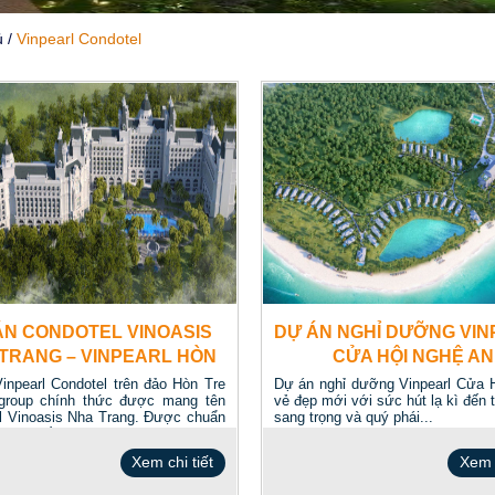
ủ
/
Vinpearl Condotel
ÁN CONDOTEL VINOASIS
DỰ ÁN NGHỈ DƯỠNG VI
TRANG – VINPEARL HÒN
CỬA HỘI NGHỆ AN
TRE
inpearl Condotel trên đảo Hòn Tre
Dự án nghỉ dưỡng Vinpearl Cửa 
group chính thức được mang tên
vẻ đẹp mới với sức hút lạ kì đến 
l Vinoasis Nha Trang. Được chuẩn
sang trọng và quý phái...
ỡng nhất &...
Xem chi tiết
Xem c