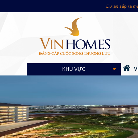
Dự án sắp ra mắ
KHU VỰC
V