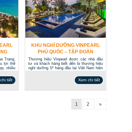
PEARL
KHU NGHỈ DƯỠNG VINPEARL
ANG
PHÚ QUỐC – TẬP ĐOÀN
VINGROUP
ha Trang:
Thương hiệu Vinpearl được các nhà đầu
 lợi thế
tư và khách hàng biết đến là thương hiệu
ẹp, nhiều
nghỉ dưỡng 5* hàng đầu tại Việt Nam hiện
nay....
hi tiết
Xem chi tiết
1
2
»