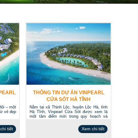
NPEARL
THÔNG TIN DỰ ÁN VINPEARL
CỬA SÓT HÀ TĨNH
Hội – một
Nằm tại xã Thịnh Lộc, huyện Lộc Hà, tỉnh
từ vẻ đẹp
Hà Tĩnh, Vinpearl Cửa Sót được xem là
một tâm điểm mới trong quy hoạch và
phát...
hi tiết
Xem chi tiết