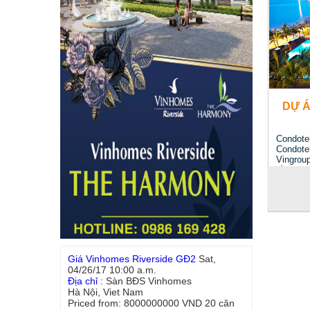
DỰ 
Condote
Condot
Vingrou
đồng thờ
Giá Vinhomes Riverside GĐ2
Sat,
04/26/17 10:00 a.m.
Địa chỉ
:
Sàn BĐS Vinhomes
Hà Nội
,
Viet Nam
Priced from:
8000000000
VND
20
căn