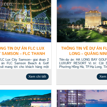
NG TIN DỰ ÁN FLC LUX
THÔNG TIN VỀ DỰ ÁN F
Y SAMSON – FLC THANH
LONG – QUẢNG NIN
HÓA
LC Lux City Samson– giai đoạn 2
Tên dự án: HẠ LONG BAY GOL
 án FLC Samson Beach & Golf
LUXURY RESORT Vị trí: Cột 3
sẽ mang tới cho khách hàng một
Phường Hồng Hà, TP.Hạ Long, Tỉ
Ninh Quy...
Xem chi tiết
Xem c