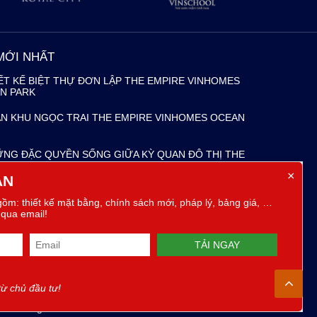
MỚI NHẤT
IẾT KẾ BIỆT THỰ ĐƠN LẬP THE EMPIRE VINHOMES
N PARK
ÂN KHU NGỌC TRAI THE EMPIRE VINHOMES OCEAN
ỮNG ĐẶC QUYỀN SỐNG GIỮA KỲ QUAN ĐÔ THỊ THE
RE VINHOMES OCEAN PARK
×
ÁN
 DO NÊN CHỌN THE EMPIRE VINHOMES OCEAN PARK
 gồm: thiết kế mặt bằng, chính sách mới, pháp lý, bảng giá, …
 YÊN
qua email!
E EMPIRE VINHOMES OCEAN PARK – SẢN PHẨM ĐẦU
 CỦA VINGROUP TẠI HƯNG YÊN
 VỰC
từ chủ đầu tư!
mes Long Biên
Vinhomes Ba Đình