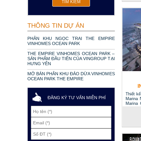
THÔNG TIN DỰ ÁN
PHÂN KHU NGỌC TRAI THE EMPIRE
VINHOMES OCEAN PARK
THE EMPIRE VINHOMES OCEAN PARK –
SẢN PHẨM ĐẦU TIÊN CỦA VINGROUP TẠI
HƯNG YÊN
MỞ BÁN PHÂN KHU ĐẢO DỪA VINHOMES
OCEAN PARK THE EMPIRE
I
S
Thiết k
ĐĂNG KÝ TƯ VẤN MIỄN PHÍ
Marina 
Marina 
coi là gi