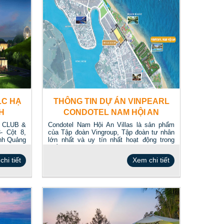
LC HẠ
THÔNG TIN DỰ ÁN VINPEARL
H
CONDOTEL NAM HỘI AN
VILLAS
F CLUB &
Condotel Nam Hội An Villas là sản phẩm
- Cột 8,
của Tập đoàn Vingroup, Tập đoàn tư nhân
nh Quảng
lớn nhất và uy tín nhất hoạt động trong
nhiều...
hi tiết
Xem chi tiết