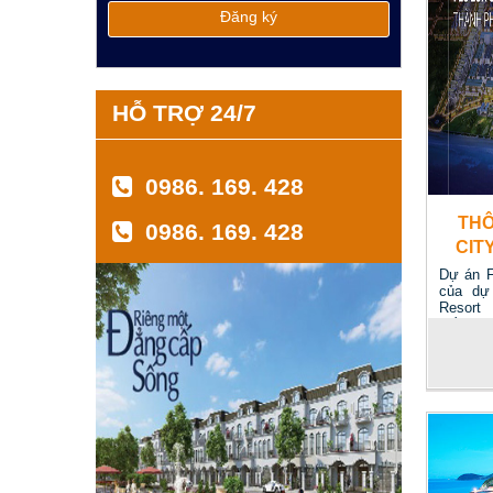
HỖ TRỢ 24/7
0986. 169. 428
THÔ
0986. 169. 428
CIT
Dự án F
của dự
Resort 
quần...