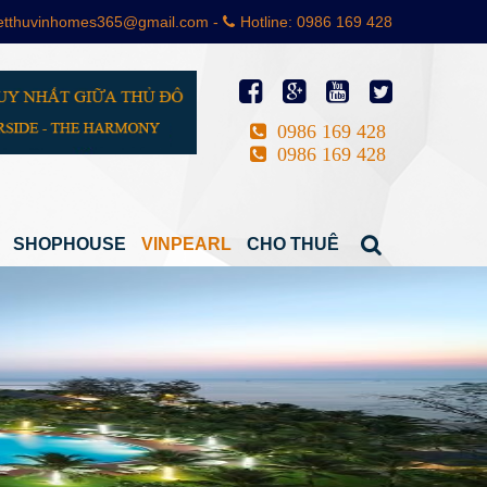
bietthuvinhomes365@gmail.com -
Hotline: 0986 169 428
0986 169 428
0986 169 428
SHOPHOUSE
VINPEARL
CHO THUÊ