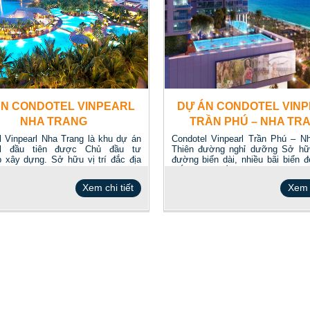
ÁN CONDOTEL VINPEARL
DỰ ÁN CONDOTEL VIN
NHA TRANG
TRẦN PHÚ – NHA TR
l Vinpearl Nha Trang là khu dự án
Condotel Vinpearl Trần Phú – N
el đầu tiên được Chủ đầu tư
Thiên đường nghỉ dưỡng Sở hữu
p xây dựng. Sở hữu vị trí đắc địa
đường biển dài, nhiều bãi biển đ
i...
thắng cảnh, tiềm...
Xem chi tiết
Xem c