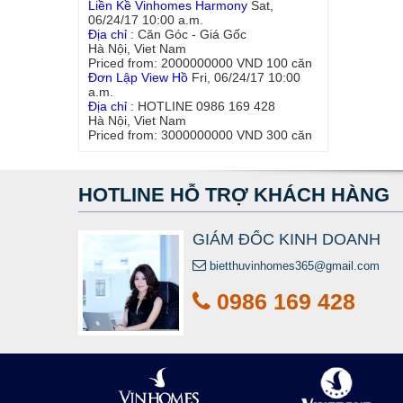
Liền Kề Vinhomes Harmony
Sat,
06/24/17 10:00 a.m.
Địa chỉ
:
Căn Góc - Giá Gốc
Hà Nội
,
Viet Nam
Priced from:
2000000000
VND
100
căn
Đơn Lập View Hồ
Fri, 06/24/17 10:00
a.m.
Địa chỉ
:
HOTLINE 0986 169 428
Hà Nội
,
Viet Nam
Priced from:
3000000000
VND
300
căn
HOTLINE HỖ TRỢ KHÁCH HÀNG
GIÁM ĐỐC KINH DOANH
bietthuvinhomes365@gmail.com
0986 169 428