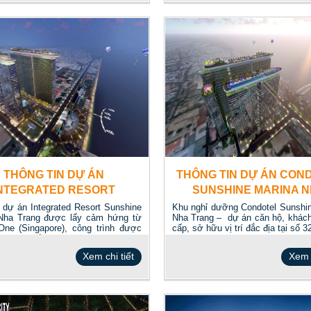
THÔNG TIN DỰ ÁN
THÔNG TIN DỰ ÁN CON
NTEGRATED RESORT
SUNSHINE MARINA 
UNSHINE MARINA NHA
TRANG
ế dự án Integrated Resort Sunshine
Khu nghỉ dưỡng Condotel Sunshi
Nha Trang được lấy cảm hứng từ
Nha Trang – dự án căn hộ, khác
TRANG
One (Singapore), công trình được
cấp, sở hữu vị trí đắc địa tại số 32
ải pháp điển...
Xem chi tiết
Xem c