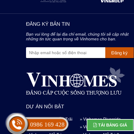
ĐĂNG KÝ BẢN TIN
Bạn vui lòng để lại địa chỉ email, chúng tôi sẽ cập nhật
những tin tức quan trọng về Vinhomes cho bạn.
DỰ ÁN NỔI BẬT
Vinhomes Nguyễn Trãi
Vinhomes Riverside
0986 169 428
TẢI BẢNG GIÁ
Vinhomes Giảng Võ
Vinhomes Hà Nam