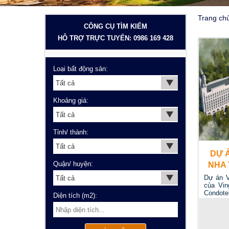
Trang ch
CÔNG CỤ TÌM KIẾM
HỖ TRỢ TRỰC TUYẾN: 0986 169 428
Loại bất động sản:
Khoảng giá:
Tỉnh/ thành:
DỰ 
Quận/ huyện:
NHA 
Dự án V
của Vin
Condote
Diện tích (m2):
bị kỹ lư