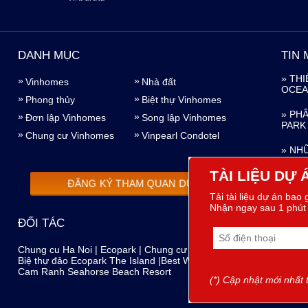
DANH MỤC
TIN 
» TH
Vinhomes
Nhà đất
OCEA
Phong thủy
Biệt thự Vinhomes
» PH
Đơn lập Vinhomes
Song lập Vinhomes
PARK
Chung cư Vinhomes
Vinpearl Condotel
» NH
EMPI
TÀI LIỆU DỰ 
ĐĂNG KÝ THAM QUAN DỰ ÁN
» LÝ
Tải tài liệu dự án bao
HƯNG
Nhận ngay sau 1 phút 
» TH
ĐỐI TÁC
TIÊN
Chung cu Ha Noi
|
Ecopark
|
Chung cư 17 Phạm Hùng
|
Biệ thự đảo Ecopark The Island
|
Best Western Premier
KHU
Cam Ranh Seahorse Beach Resort
(*) Cập nhật mới nhất 
Vinho