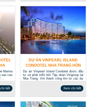
DOTEL
DỰ ÁN VINPEARL ISLAND
NHA
CONDOTEL NHA TRANG HÒN
TRE
ne Marina
Dự án Vinpearl Island Condotel được đầu
h sạn cao
tư và phát triển bởi Tập đoàn Vingroup tại
 ...
Nha Trang. Với thành công lớn từ các dự
án...
hi tiết
Xem chi tiết