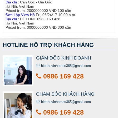
Địa chỉ
:
Căn Góc - Giá Gốc
Hà Nội
,
Viet Nam
Priced from:
2000000000
VND
100
căn
Đơn Lập View Hồ
Fri, 06/24/17 10:00 a.m.
Địa chỉ
:
HOTLINE 0986 169 428
Hà Nội
,
Viet Nam
Priced from:
3000000000
VND
300
căn
HOTLINE HỖ TRỢ KHÁCH HÀNG
GIÁM ĐỐC KINH DOANH
bietthuvinhomes365@gmail.com
0986 169 428
CHĂM SÓC KHÁCH HÀNG
bietthuvinhomes365@gmail.com
0986 169 428