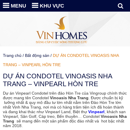
MENU
KHU VỰC
Trang chủ
/
Bất động sản
/
DỰ ÁN CONDOTEL VINOASIS NHA
TRANG – VINPEARL HÒN TRE
DỰ ÁN CONDOTEL VINOASIS NHA
TRANG – VINPEARL HÒN TRE
Dự án Vinpearl Condotel trên đảo Hòn Tre của Vingroup chính thức
được mang tên Condotel
Vinoasis Nha Trang
. Được chuẩn bị kỹ
lưỡng nhất & quy mô đầu tư lớn nhất nằm trên Đảo Hòn Tre lớn
nhất Vịnh Nha Trang, nơi mà có hàng trăm tiện ích đã hoàn thành
và đang khai thác như Vinpearl Land, Biệt thự
Vinpearl
, khách sạn
Vinpearl, Sân Golf, Cáp treo, Bến thuyền… Condotel
Vinoasis Nha
Trang
sẽ mang đến một sản phẩm độc đáo nhất và hot bậc nhất
năm 2018.