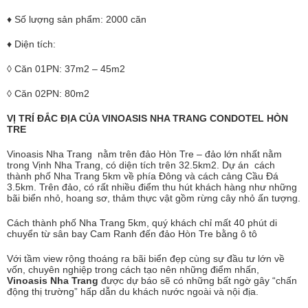
♦ Số lượng sản phẩm: 2000 căn
♦ Diện tích:
◊ Căn 01PN: 37m2 – 45m2
◊ Căn 02PN: 80m2
VỊ TRÍ ĐẮC ĐỊA CỦA VINOASIS NHA TRANG CONDOTEL HÒN
TRE
Vinoasis Nha Trang nằm trên đảo Hòn Tre – đảo lớn nhất nằm
trong Vịnh Nha Trang, có diện tích trên 32.5km2. Dự án cách
thành phố Nha Trang 5km về phía Đông và cách cảng Cầu Đá
3.5km. Trên đảo, có rất nhiều điểm thu hút khách hàng như những
bãi biển nhỏ, hoang sơ, thảm thực vật gồm rừng cây nhỏ ấn tượng.
Cách thành phố Nha Trang 5km, quý khách chỉ mất 40 phút di
chuyển từ sân bay Cam Ranh đến đảo Hòn Tre bằng ô tô
Với tầm view rộng thoáng ra bãi biển đẹp cùng sự đầu tư lớn về
vốn, chuyên nghiệp trong cách tạo nên những điểm nhấn,
Vinoasis Nha Trang
được dự báo sẽ có những bất ngờ gây “chấn
động thị trường” hấp dẫn du khách nước ngoài và nội địa.