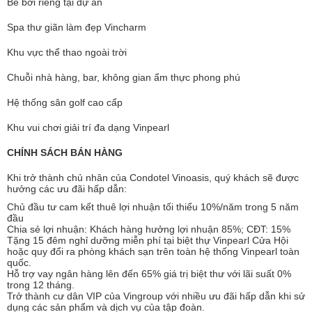
Bể bơi riêng tại dự án
Spa thư giãn làm đẹp Vincharm
Khu vực thể thao ngoài trời
Chuỗi nhà hàng, bar, không gian ẩm thực phong phú
Hệ thống sân golf cao cấp
Khu vui chơi giải trí đa dạng Vinpearl
CHÍNH SÁCH BÁN HÀNG
Khi trở thành chủ nhân của Condotel Vinoasis, quý khách sẽ được
hưởng các ưu đãi hấp dẫn:
Chủ đầu tư cam kết thuê lợi nhuận tối thiểu 10%/năm trong 5 năm
đầu
Chia sẻ lợi nhuận: Khách hàng hưởng lợi nhuận 85%; CĐT: 15%
Tặng 15 đêm nghỉ dưỡng miễn phí tại biệt thự Vinpearl Cửa Hội
hoặc quy đổi ra phòng khách sạn trên toàn hệ thống Vinpearl toàn
quốc.
Hỗ trợ vay ngân hàng lên đến 65% giá trị biệt thư với lãi suất 0%
trong 12 tháng.
Trở thành cư dân VIP của Vingroup với nhiều ưu đãi hấp dẫn khi sử
dụng các sản phẩm và dịch vụ của tập đoàn.