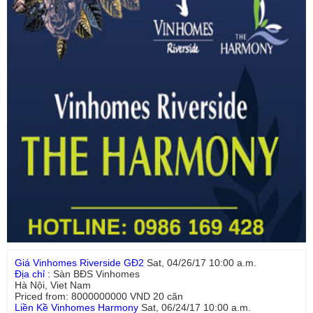
Giá Vinhomes Riverside GĐ2
Sat, 04/26/17 10:00 a.m.
Địa chỉ
:
Sàn BĐS Vinhomes
Hà Nội
,
Viet Nam
Priced from:
8000000000
VND
20
căn
Liền Kề Vinhomes Harmony
Sat, 06/24/17 10:00 a.m.