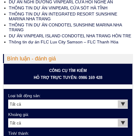
DỰ ÁN NGHỈ DƯỠNG VINPEARL CỬA HỘI NGHỆ AN
THÔNG TIN DỰ ÁN VINPEARL CỬA SÓT HÀ TĨNH
THÔNG TIN DỰ ÁN INTEGRATED RESORT SUNSHINE
MARINA NHA TRANG
THÔNG TIN DỰ ÁN CONDOTEL SUNSHINE MARINA NHA
TRANG
DỰ ÁN VINPEARL ISLAND CONDOTEL NHA TRANG HÒN TRE
Thông tin dự án FLC Lux City Samson – FLC Thanh Hóa
Bình luận - đánh giá
CÔNG CỤ TÌM KIẾM
HỖ TRỢ TRỰC TUYẾN: 0986 169 428
Loại bất động sản:
Khoảng giá:
Tỉnh/ thành: