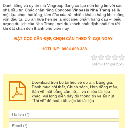
Danh tiếng và uy tín mà Vingroup đang có tạo nên lòng tin với các
nhà đầu tư. Chắc chắn rằng Condotel
Vinoasis Nha Trang
sẽ là
một lựa chọn hài lòng, tâm đắc của rất nhiều khách hàng khi xuống
vốn đầu tư. Dự án hứa hẹn sẽ là một siêu phẩm hàng đầu – biểu
tượng du lịch của Nha Trang, nơi du khách nhất định phải tìm tới
khi đặt chân đến thành phố biển này.
ĐẶT CỌC CĂN ĐẸP, CHỌN CĂN THEO Ý. GỌI NGAY:
HOTLINE: 0964 098 338
Điểm đánh giá
2.5
/5
Download trọn bộ tài liệu về dự án: Bảng giá,
Danh mục nội thất, Chính sách, Hợp đồng mẫu,
Bản vẽ mặt bằng căn hộ,... và nhiều tài liệu
khác. Vui lòng điền đâỳ đủ thông tin và ấn nút
"Tải về" để hoàn tất việc tải tài liệu