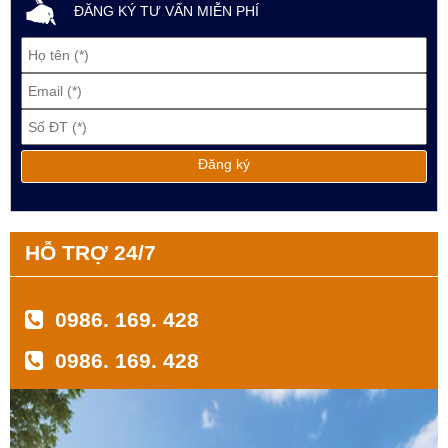
ĐĂNG KÝ TƯ VẤN MIỄN PHÍ
HỖ TRỢ 24/7
0986. 169. 428
0986. 169. 428