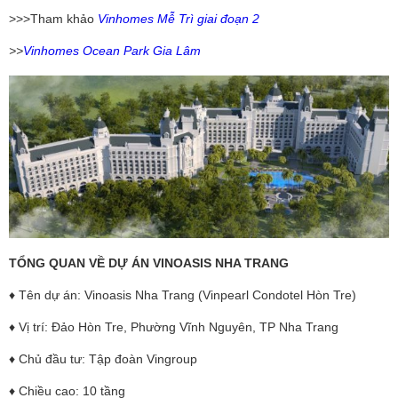
>>>Tham khảo
Vinhomes Mễ Trì giai đoạn 2
>>
Vinhomes Ocean Park Gia Lâm
TỔNG QUAN VỀ DỰ ÁN VINOASIS NHA TRANG
♦ Tên dự án: Vinoasis Nha Trang (Vinpearl Condotel Hòn Tre)
♦ Vị trí: Đảo Hòn Tre, Phường Vĩnh Nguyên, TP Nha Trang
♦ Chủ đầu tư: Tập đoàn Vingroup
♦ Chiều cao: 10 tầng