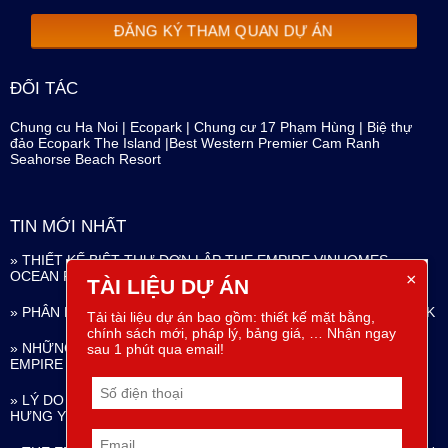
ĐĂNG KÝ THAM QUAN DỰ ÁN
ĐỐI TÁC
Chung cu Ha Noi
|
Ecopark
|
Chung cư 17 Phạm Hùng
|
Biệ thự
đảo Ecopark The Island
|
Best Western Premier Cam Ranh
Seahorse Beach Resort
TIN MỚI NHẤT
» THIẾT KẾ BIỆT THỰ ĐƠN LẬP THE EMPIRE VINHOMES
OCEAN PARK
×
TÀI LIỆU DỰ ÁN
» PHÂN KHU NGỌC TRAI THE EMPIRE VINHOMES OCEAN PARK
Tải tài liệu dự án bao gồm: thiết kế mặt bằng,
chính sách mới, pháp lý, bảng giá, … Nhận ngay
» NHỮNG ĐẶC QUYỀN SỐNG GIỮA KỲ QUAN ĐÔ THỊ THE
sau 1 phút qua email!
EMPIRE VINHOMES OCEAN PARK
» LÝ DO NÊN CHỌN THE EMPIRE VINHOMES OCEAN PARK
HƯNG YÊN