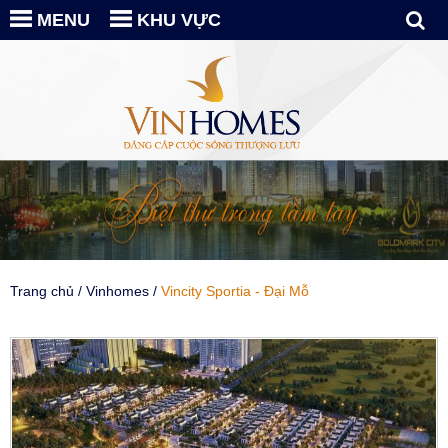
MENU
KHU VỰC
Trang chủ
/
Vinhomes
/
Vincity Sportia - Đại Mỗ