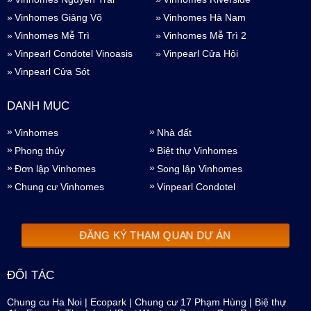
Vinhomes Giảng Võ
Vinhomes Hà Nam
Vinhomes Mễ Trì
Vinhomes Mễ Trì 2
Vinpearl Condotel Vinoasis
Vinpearl Cửa Hội
Vinpearl Cửa Sót
DANH MỤC
Vinhomes
Nhà đất
Phong thủy
Biệt thự Vinhomes
Đơn lập Vinhomes
Song lập Vinhomes
Chung cư Vinhomes
Vinpearl Condotel
ĐĂNG KÝ THAM QUAN DỰ ÁN
ĐỐI TÁC
Chung cu Ha Noi
|
Ecopark
|
Chung cư 17 Phạm Hùng
|
Biệ thự