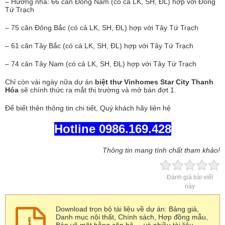
– Hướng nhà: 66 căn Đông Nam (có cả LK, SH, ĐL) hợp với Đông
Tứ Trạch
– 75 căn Đông Bắc (có cả LK, SH, ĐL) hợp với Tây Tứ Trạch
– 61 căn Tây Bắc (có cả LK, SH, ĐL) hợp với Tây Tứ Trạch
– 74 căn Tây Nam (có cả LK, SH, ĐL) hợp với Tây Tứ Trạch
Chỉ còn vài ngày nữa dự án
biệt thư Vinhomes Star City Thanh
Hóa
sẽ chính thức ra mắt thị trường và mở bán đợt 1.
Để biết thên thông tin chi tiết, Quý khách hãy liên hệ
Hotline 0986.169.428
Thông tin mang tính chất tham khảo!
Đánh giá bài viết
này
Download trọn bộ tài liệu về dự án: Bảng giá,
Danh mục nội thất, Chính sách, Hợp đồng mẫu,
Bản vẽ mặt bằng căn hộ,... và nhiều tài liệu