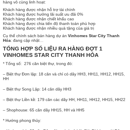
hàng vô cùng linh hoạt:
Khách hàng được nhận hỗ trợ tài chính
Khách hàng được hưởng lãi suất ưu đãi 0%
Khách hàng được nhận chiết khấu cao
Khách hàng được chia tiến độ thanh toán phù hợp
Khách hàng được nhận nhiều quà tặng của giá trị
Cụ thể chính sách bán hàng dự án
Vinhomes Star City Thanh
Hóa
: đang cập nhật…
TỔNG HỢP SỐ LIỆU RA HÀNG ĐỢT 1
VINHOMES STAR CITY THANH HÓA
* Tổng số: 276 căn biệt thự, trong đó:
– Biệt thự Đơn lập: 18 căn và chỉ có dãy HH3, HH11, HH12, HH15,
HH
– Biệt thự Song Lập: 14 căn dãy HH3
– Biệt thự Liền kề: 179 căn các dãy HH, HH11, HH12, HH15, HH22
– Shophouse: 65 căn dãy HH15, HH và HH5
* Hướng phong thủy: