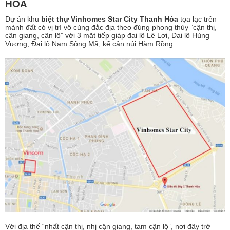
HÓA
Dự án khu
biệt thự Vinhomes Star City Thanh Hóa
tọa lạc trên
mảnh đất có vị trí vô cùng đắc địa theo đúng phong thủy ”cận thị,
cận giang, cận lộ” với 3 mặt tiếp giáp đại lộ Lê Lợi, Đại lộ Hùng
Vương, Đại lô Nam Sông Mã, kế cận núi Hàm Rồng
Với địa thế “nhất cận thị, nhị cận giang, tam cận lộ”, nơi đây trở