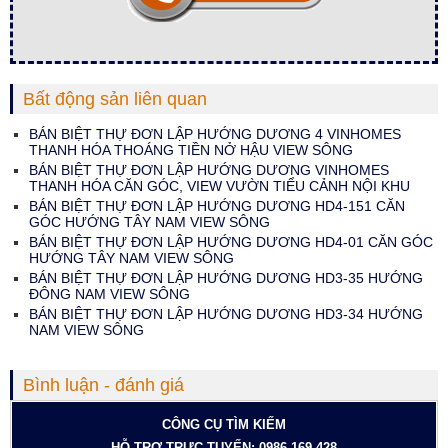
Bất động sản liên quan
BÁN BIỆT THỰ ĐƠN LẬP HƯỚNG DƯƠNG 4 VINHOMES
THANH HÓA THOÁNG TIỀN NỞ HẬU VIEW SÔNG
BÁN BIỆT THỰ ĐƠN LẬP HƯỚNG DƯƠNG VINHOMES
THANH HÓA CĂN GÓC, VIEW VƯỜN TIỂU CẢNH NỘI KHU
BÁN BIỆT THỰ ĐƠN LẬP HƯỚNG DƯƠNG HD4-151 CĂN
GÓC HƯỚNG TÂY NAM VIEW SÔNG
BÁN BIỆT THỰ ĐƠN LẬP HƯỚNG DƯƠNG HD4-01 CĂN GÓC
HƯỚNG TÂY NAM VIEW SÔNG
BÁN BIỆT THỰ ĐƠN LẬP HƯỚNG DƯƠNG HD3-35 HƯỚNG
ĐÔNG NAM VIEW SÔNG
BÁN BIỆT THỰ ĐƠN LẬP HƯỚNG DƯƠNG HD3-34 HƯỚNG
NAM VIEW SÔNG
Bình luận - đánh giá
CÔNG CỤ TÌM KIẾM
HỖ TRỢ TRỰC TUYẾN: 0986 169 428