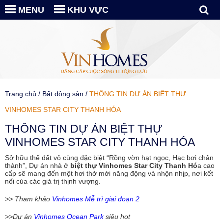
MENU
KHU VỰC
Trang chủ
/
Bất động sản
/
THÔNG TIN DỰ ÁN BIỆT THỰ
VINHOMES STAR CITY THANH HÓA
THÔNG TIN DỰ ÁN BIỆT THỰ
VINHOMES STAR CITY THANH HÓA
Sở hữu thế đất vô cùng đặc biệt “Rồng vờn hạt ngọc, Hạc bơi chân
thành”, Dự án nhà ở
biệt thự Vinhomes Star City Thanh Hó
a cao
cấp sẽ mang đến một hơi thở mới năng động và nhộn nhịp, nơi kết
nối của các giá trị thịnh vượng.
>> Tham khảo
Vinhomes Mễ trì giai đoạn 2
>>Dự án
Vinhomes Ocean Park
siêu hot