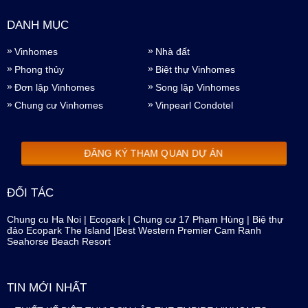
DANH MỤC
Vinhomes
Nhà đất
Phong thủy
Biệt thự Vinhomes
Đơn lập Vinhomes
Song lập Vinhomes
Chung cư Vinhomes
Vinpearl Condotel
ĐĂNG KÝ THAM QUAN DỰ ÁN
ĐỐI TÁC
Chung cu Ha Noi
|
Ecopark
|
Chung cư 17 Phạm Hùng
|
Biệ thự
đảo Ecopark The Island
|
Best Western Premier Cam Ranh
Seahorse Beach Resort
TIN MỚI NHẤT