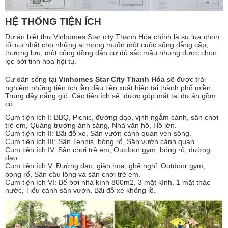
HỆ THỐNG TIỆN ÍCH
Dự án biệt thự Vinhomes Star city Thanh Hóa chính là sự lựa chọn
tối ưu nhất cho những ai mong muốn một cuộc sống đẳng cấp,
thượng lưu, một cộng đồng dân cư đủ sắc mầu nhưng được chọn
lọc bởi tinh hoa hội tụ.
Cư dân sống tại
Vinhomes Star City Thanh Hóa
sẽ được trải
nghiệm những tiện ích lần đầu tiên xuất hiện tại thành phố miền
Trung đầy nắng gió. Các tiện ích sẽ được góp mặt tại dự án gồm
có:
Cụm tiện ích I: BBQ, Picnic, đường dạo, vịnh ngắm cảnh, sân chơi
trẻ em, Quảng trường ánh sáng, Nhà văn hồ, Hồ lớn.
Cụm tiện ích II: Bãi đỗ xe, Sân vườn cảnh quan ven sông.
Cụm tiện ích III: Sân Tennis, bóng rổ, Sân vườn cảnh quan
Cụm tiện ích IV: Sân chơi trẻ em, Outdoor gym, bóng rổ, đường
dạo.
Cụm tiện ích V: Đường dạo, giàn hoa, ghế nghỉ, Outdoor gym,
bóng rổ, Sân cầu lông và sân chơi trẻ em.
Cụm tiện ích VI: Bể bơi nhà kính 800m2, 3 mặt kính, 1 mặt thác
nước, Tiểu cảnh sân vườn, Bãi đỗ xe khổng lồ.