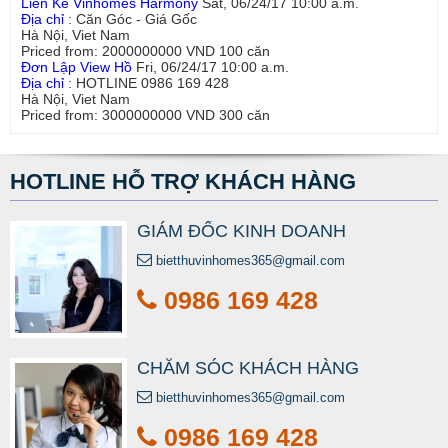
Liền Kề Vinhomes Harmony
Sat, 06/24/17 10:00 a.m.
Địa chỉ
:
Căn Góc - Giá Gốc
Hà Nội
,
Viet Nam
Priced from:
2000000000
VND
100
căn
Đơn Lập View Hồ
Fri, 06/24/17 10:00 a.m.
Địa chỉ
:
HOTLINE 0986 169 428
Hà Nội
,
Viet Nam
Priced from:
3000000000
VND
300
căn
HOTLINE HỖ TRỢ KHÁCH HÀNG
GIÁM ĐỐC KINH DOANH
bietthuvinhomes365@gmail.com
0986 169 428
CHĂM SÓC KHÁCH HÀNG
bietthuvinhomes365@gmail.com
0986 169 428