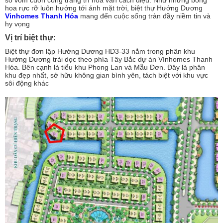
sổ vòm cuốn cong trang trí hoa văn cách điệu. Như những bông
hoa rực rỡ luôn hướng tới ánh mặt trời, biệt thự Hướng Dương
Vinhomes Thanh Hóa
mang đến cuộc sống tràn đầy niềm tin và
hy vọng
Vị trí biệt thự:
Biệt thự đơn lập Hướng Dương HD3-33 nằm trong phân khu
Hướng Dương trải dọc theo phía Tây Bắc dự án VInhomes Thanh
Hóa. Bên cạnh là tiểu khu Phong Lan và Mẫu Đơn. Đây là phân
khu đẹp nhất, sở hữu không gian bình yên, tách biệt với khu vực
sôi động khác