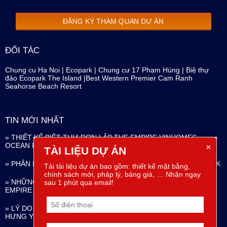
ĐĂNG KÝ THAM QUAN DỰ ÁN
ĐỐI TÁC
Chung cu Ha Noi
|
Ecopark
|
Chung cư 17 Phạm Hùng
|
Biệ thự
đảo Ecopark The Island
|
Best Western Premier Cam Ranh
Seahorse Beach Resort
TIN MỚI NHẤT
» THIẾT KẾ BIỆT THỰ ĐƠN LẬP THE EMPIRE VINHOMES
OCEAN PARK
×
TÀI LIỆU DỰ ÁN
» PHÂN KHU NGỌC TRAI THE EMPIRE VINHOMES OCEAN PARK
Tải tài liệu dự án bao gồm: thiết kế mặt bằng,
chính sách mới, pháp lý, bảng giá, … Nhận ngay
» NHỮNG ĐẶC QUYỀN SỐNG GIỮA KỲ QUAN ĐÔ THỊ THE
sau 1 phút qua email!
EMPIRE VINHOMES OCEAN PARK
» LÝ DO NÊN CHỌN THE EMPIRE VINHOMES OCEAN PARK
HƯNG YÊN