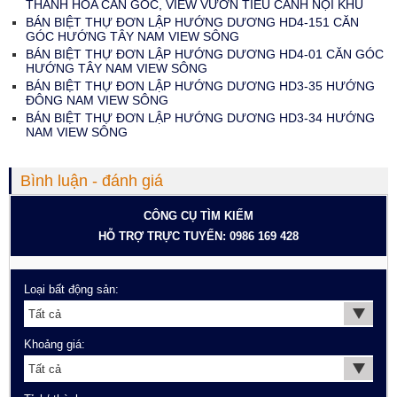
THANH HÓA CĂN GÓC, VIEW VƯỜN TIỂU CẢNH NỘI KHU
BÁN BIỆT THỰ ĐƠN LẬP HƯỚNG DƯƠNG HD4-151 CĂN
GÓC HƯỚNG TÂY NAM VIEW SÔNG
BÁN BIỆT THỰ ĐƠN LẬP HƯỚNG DƯƠNG HD4-01 CĂN GÓC
HƯỚNG TÂY NAM VIEW SÔNG
BÁN BIỆT THỰ ĐƠN LẬP HƯỚNG DƯƠNG HD3-35 HƯỚNG
ĐÔNG NAM VIEW SÔNG
BÁN BIỆT THỰ ĐƠN LẬP HƯỚNG DƯƠNG HD3-34 HƯỚNG
NAM VIEW SÔNG
Bình luận - đánh giá
CÔNG CỤ TÌM KIẾM
HỖ TRỢ TRỰC TUYẾN: 0986 169 428
Loại bất động sản:
Khoảng giá: