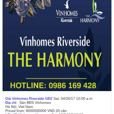
Giá Vinhomes Riverside GĐ2
Sat, 04/26/17 10:00 a.m.
Địa chỉ
:
Sàn BĐS Vinhomes
Hà Nội
,
Viet Nam
Priced from:
8000000000
VND
20
căn