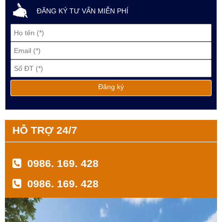
ĐĂNG KÝ TƯ VẤN MIỄN PHÍ
HỖ TRỢ 24/7
0986. 169. 428
0986. 169. 428