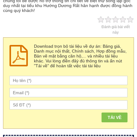
chúng tôi để được hỗ trợ thông tin chi tiết về biệt thự song lập góc
duy nhất tại tiểu khu Hướng Dương Rất hân hạnh được đồng hành
cùng quý khách!
Đánh giá bài viết
này
Download trọn bộ tài liệu về dự án: Bảng giá,
Danh mục nội thất, Chính sách, Hợp đồng mẫu,
Bản vẽ mặt bằng căn hộ,... và nhiều tài liệu
khác. Vui lòng điền đâỳ đủ thông tin và ấn nút
"Tải về" để hoàn tất việc tải tài liệu