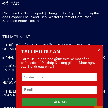
ĐỐI TÁC
Chung cu Ha Noi
|
Ecopark
|
Chung cư 17 Phạm Hùng
|
Biệ thự
đảo Ecopark The Island
|
Best Western Premier Cam Ranh
Seahorse Beach Resort
TIN MỚI NHẤT
» THIẾT KẾ BIỆT THỰ ĐƠN LẬP THE EMPIRE VINHOMES
OCEAN PARK
×
TÀI LIỆU DỰ ÁN
» PHÂN KHU NGỌC TRAI THE EMPIRE VINHOMES OCEAN PARK
Tải tài liệu dự án bao gồm: thiết kế mặt bằng,
chính sách mới, pháp lý, bảng giá, … Nhận ngay
» NHỮNG ĐẶC QUYỀN SỐNG GIỮA KỲ QUAN ĐÔ THỊ THE
sau 1 phút qua email!
EMPIRE VINHOMES OCEAN PARK
» LÝ DO NÊN CHỌN THE EMPIRE VINHOMES OCEAN PARK
HƯNG YÊN
» THE EMPIRE VINHOMES OCEAN PARK – SẢN PHẨM ĐẦU TIÊN
CỦA VINGROUP TẠI HƯNG YÊN