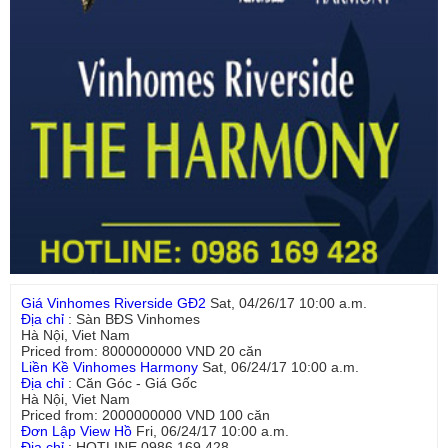
Giá Vinhomes Riverside GĐ2
Sat, 04/26/17 10:00 a.m.
Địa chỉ
:
Sàn BĐS Vinhomes
Hà Nội
,
Viet Nam
Priced from:
8000000000
VND
20
căn
Liền Kề Vinhomes Harmony
Sat, 06/24/17 10:00 a.m.
Địa chỉ
:
Căn Góc - Giá Gốc
Hà Nội
,
Viet Nam
Priced from:
2000000000
VND
100
căn
Đơn Lập View Hồ
Fri, 06/24/17 10:00 a.m.
Địa chỉ
:
HOTLINE 0986 169 428