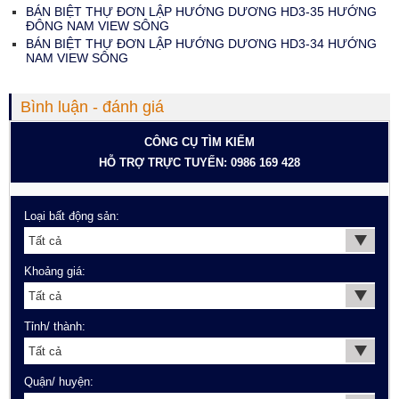
BÁN BIỆT THỰ ĐƠN LẬP HƯỚNG DƯƠNG HD3-35 HƯỚNG
ĐÔNG NAM VIEW SÔNG
BÁN BIỆT THỰ ĐƠN LẬP HƯỚNG DƯƠNG HD3-34 HƯỚNG
NAM VIEW SÔNG
Bình luận - đánh giá
CÔNG CỤ TÌM KIẾM
HỖ TRỢ TRỰC TUYẾN: 0986 169 428
Loại bất động sản:
Khoảng giá:
Tỉnh/ thành:
Quận/ huyện: