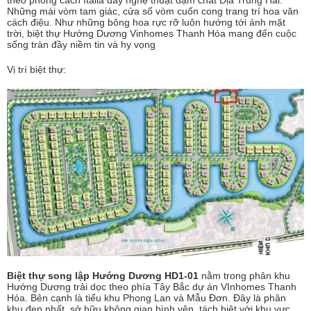
theo phong cách Italia đầy nghệ thuật đậm chất Địa Trung Hải.
Những mái vòm tam giác, cửa sổ vòm cuốn cong trang trí hoa văn
cách điệu. Như những bông hoa rực rỡ luôn hướng tới ánh mặt
trời, biệt thự Hướng Dương Vinhomes Thanh Hóa mang đến cuộc
sống tràn đầy niềm tin và hy vọng
Vị trí biệt thự:
Biệt thự song lập Hướng Dương HD1-01
nằm trong phân khu
Hướng Dương trải dọc theo phía Tây Bắc dự án VInhomes Thanh
Hóa. Bên cạnh là tiểu khu Phong Lan và Mẫu Đơn. Đây là phân
khu đẹp nhất, sở hữu không gian bình yên, tách biệt với khu vực