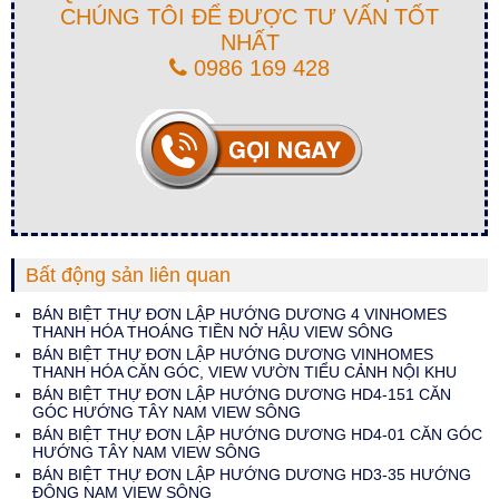
CHÚNG TÔI ĐỂ ĐƯỢC TƯ VẤN TỐT
NHẤT
0986 169 428
Bất động sản liên quan
BÁN BIỆT THỰ ĐƠN LẬP HƯỚNG DƯƠNG 4 VINHOMES
THANH HÓA THOÁNG TIỀN NỞ HẬU VIEW SÔNG
BÁN BIỆT THỰ ĐƠN LẬP HƯỚNG DƯƠNG VINHOMES
THANH HÓA CĂN GÓC, VIEW VƯỜN TIỂU CẢNH NỘI KHU
BÁN BIỆT THỰ ĐƠN LẬP HƯỚNG DƯƠNG HD4-151 CĂN
GÓC HƯỚNG TÂY NAM VIEW SÔNG
BÁN BIỆT THỰ ĐƠN LẬP HƯỚNG DƯƠNG HD4-01 CĂN GÓC
HƯỚNG TÂY NAM VIEW SÔNG
BÁN BIỆT THỰ ĐƠN LẬP HƯỚNG DƯƠNG HD3-35 HƯỚNG
ĐÔNG NAM VIEW SÔNG