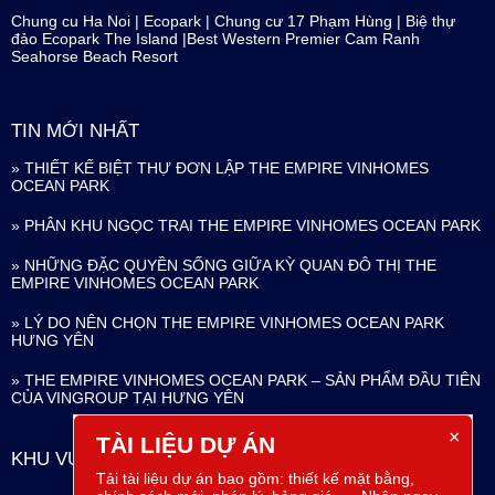
Chung cu Ha Noi
|
Ecopark
|
Chung cư 17 Phạm Hùng
|
Biệ thự
đảo Ecopark The Island
|
Best Western Premier Cam Ranh
Seahorse Beach Resort
TIN MỚI NHẤT
» THIẾT KẾ BIỆT THỰ ĐƠN LẬP THE EMPIRE VINHOMES
OCEAN PARK
» PHÂN KHU NGỌC TRAI THE EMPIRE VINHOMES OCEAN PARK
» NHỮNG ĐẶC QUYỀN SỐNG GIỮA KỲ QUAN ĐÔ THỊ THE
EMPIRE VINHOMES OCEAN PARK
» LÝ DO NÊN CHỌN THE EMPIRE VINHOMES OCEAN PARK
HƯNG YÊN
» THE EMPIRE VINHOMES OCEAN PARK – SẢN PHẨM ĐẦU TIÊN
CỦA VINGROUP TẠI HƯNG YÊN
×
TÀI LIỆU DỰ ÁN
KHU VỰC
Tải tài liệu dự án bao gồm: thiết kế mặt bằng,